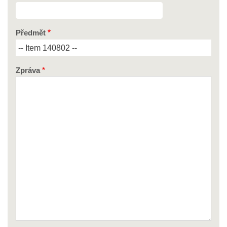
Předmět
Zpráva