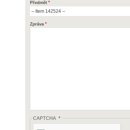
Předmět
Zpráva
CAPTCHA