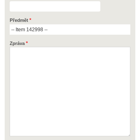
Předmět
Zpráva