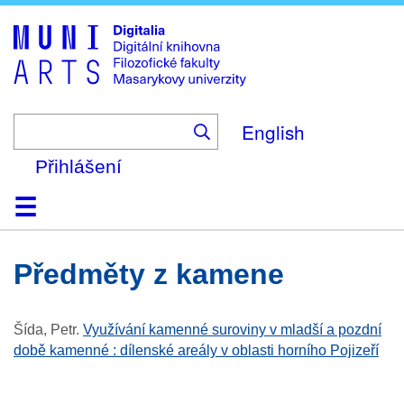
Skip
to
main
content
English
Přihlášení
Domů
Kolekce
Prohlížení
Vyhledávání
O platformě
Nápověda
Kontakt
Digitalia
předměty z kamene
Šída, Petr
.
Využívání kamenné suroviny v mladší a pozdní
době kamenné : dílenské areály v oblasti horního Pojizeří