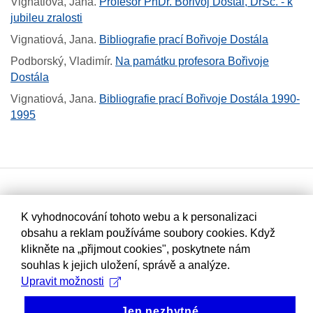
Vignatiová, Jana
.
Profesor PhDr. Bořivoj Dostál, DrSc. - k
jubileu zralosti
Vignatiová, Jana
.
Bibliografie prací Bořivoje Dostála
Podborský, Vladimír
.
Na památku profesora Bořivoje
Dostála
Vignatiová, Jana
.
Bibliografie prací Bořivoje Dostála 1990-
1995
K vyhodnocování tohoto webu a k personalizaci
obsahu a reklam používáme soubory cookies. Když
klikněte na „přijmout cookies", poskytnete nám
souhlas k jejich uložení, správě a analýze.
Upravit možnosti
Jen nezbytné