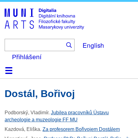
Skip
to
main
content
English
Přihlášení
Domů
Kolekce
Prohlížení
Vyhledávání
O platformě
Nápověda
Kontakt
Digitalia
Dostál, Bořivoj
Podborský, Vladimír
.
Jubilea pracovníků Ústavu
archeologie a muzeologie FF MU
Kazdová, Eliška
.
Za profesorem Bořivojem Dostálem