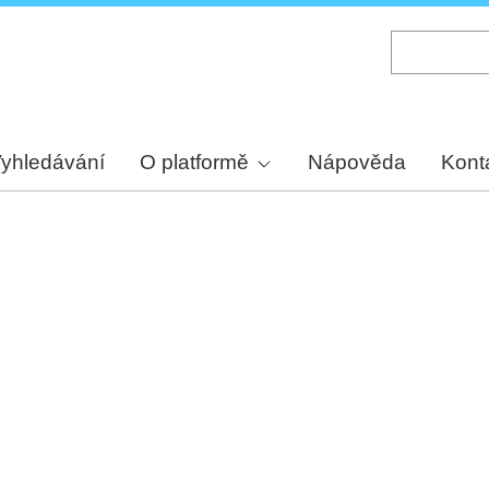
Skip
to
main
content
yhledávání
O platformě
Nápověda
Kont