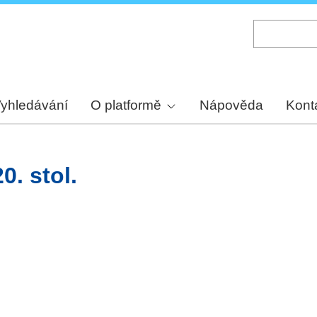
Skip
to
main
content
yhledávání
O platformě
Nápověda
Kont
0. stol.