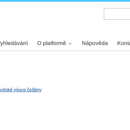
Skip
to
main
content
yhledávání
O platformě
Nápověda
Kont
kolské výuce češtiny