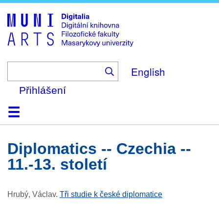
Skip
to
main
content
English
Přihlášení
Domů
Kolekce
Prohlížení
Vyhledávání
O platformě
Nápověda
Kontakt
Digitalia
diplomatics -- Czechia --
11.-13. století
Hrubý, Václav
.
Tři studie k české diplomatice