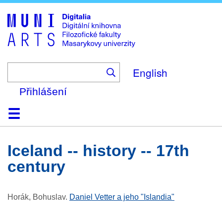
Skip
to
main
content
English
Přihlášení
Domů
Kolekce
Prohlížení
Vyhledávání
O platformě
Nápověda
Kontakt
Digitalia
Iceland -- history -- 17th
century
Horák, Bohuslav
.
Daniel Vetter a jeho "Islandia"