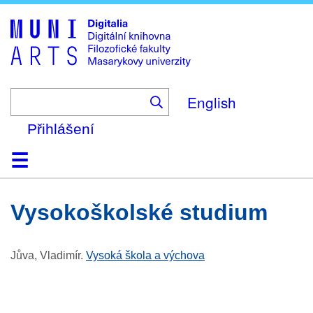
Skip
to
main
content
English
Přihlášení
Domů
Kolekce
Prohlížení
Vyhledávání
O platformě
Nápověda
Kontakt
Digitalia
vysokoškolské studium
Jůva, Vladimír
.
Vysoká škola a výchova