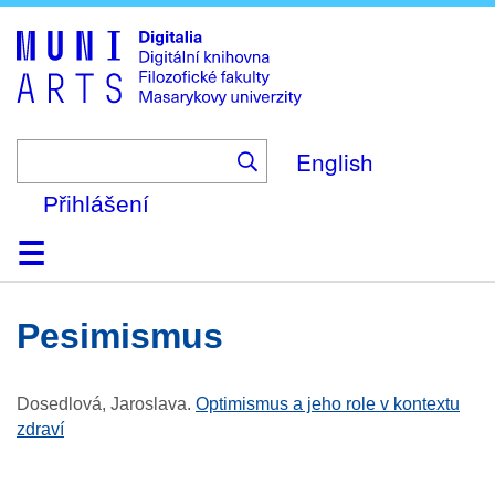
Skip
to
main
content
English
Přihlášení
Domů
Kolekce
Prohlížení
Vyhledávání
O platformě
Nápověda
Kontakt
Digitalia
pesimismus
Dosedlová, Jaroslava
.
Optimismus a jeho role v kontextu
zdraví