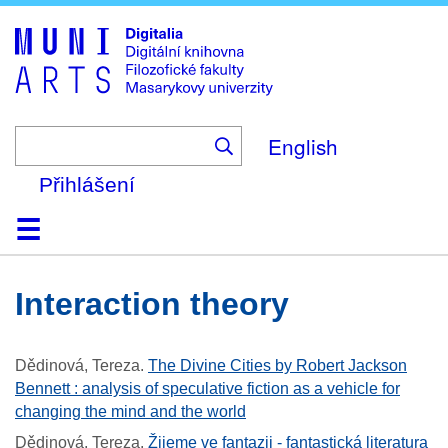
Skip
to
main
content
English
Přihlášení
Domů
Kolekce
Prohlížení
Vyhledávání
O platformě
Nápověda
Kontakt
Digitalia
interaction theory
Dědinová, Tereza
.
The Divine Cities by Robert Jackson
Bennett : analysis of speculative fiction as a vehicle for
changing the mind and the world
Dědinová, Tereza
.
Žijeme ve fantazii - fantastická literatura