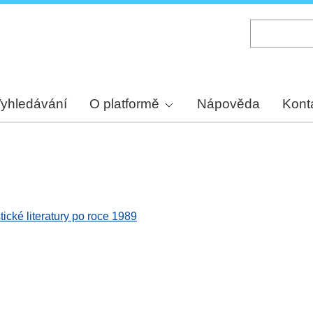
Skip
to
main
content
yhledávání
O platformě
Nápověda
Kont
cké literatury po roce 1989