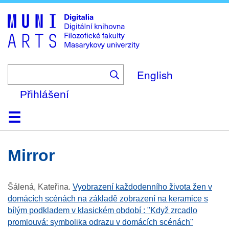
Skip
to
main
content
English
Přihlášení
Domů
Kolekce
Prohlížení
Vyhledávání
O platformě
Nápověda
Kontakt
Digitalia
mirror
Šálená, Kateřina
.
Vyobrazení každodenního života žen v
domácích scénách na základě zobrazení na keramice s
bílým podkladem v klasickém období : "Když zrcadlo
promlouvá: symbolika odrazu v domácích scénách"