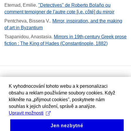
Etemad, Emilie
.
"Detectives" de Roberto Bolaño ou
comment temoigner de l'autre cote [i.e. côté] du miroir
Pentcheva, Bissera V.
.
Mirror, inspiration, and the making
of art in Byzantium
Tsapanidou, Anastasia
.
Mirrors in 19th-century Greek prose
fiction : The King of Hades (Constantinople, 1882)
K vyhodnocování tohoto webu a k personalizaci
obsahu a reklam používáme soubory cookies. Když
klikněte na „přijmout cookies", poskytnete nám
souhlas k jejich uložení, správě a analýze.
Upravit možnosti
Jen nezbytné