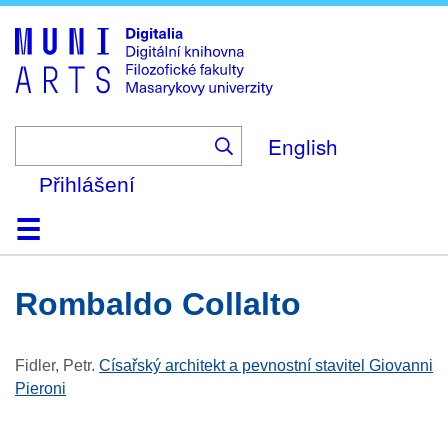
Skip
to
main
content
English
Přihlášení
Domů
Kolekce
Prohlížení
Vyhledávání
O platformě
Nápověda
Kontakt
Digitalia
Rombaldo Collalto
Fidler, Petr
.
Císařský architekt a pevnostní stavitel Giovanni
Pieroni