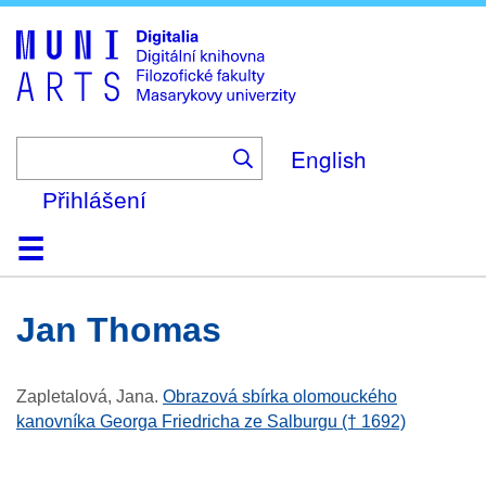
Skip
to
main
content
English
Přihlášení
Domů
Kolekce
Prohlížení
Vyhledávání
O platformě
Nápověda
Kontakt
Digitalia
Jan Thomas
Zapletalová, Jana
.
Obrazová sbírka olomouckého
kanovníka Georga Friedricha ze Salburgu († 1692)