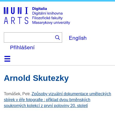
Skip
to
main
content
English
Přihlášení
Domů
Kolekce
Prohlížení
Vyhledávání
O platformě
Nápověda
Kontakt
Digitalia
Arnold Skutezky
Tomášek, Petr
.
Způsoby vizuální dokumentace uměleckých
sbírek v éře fotografie : příklad dvou brněnských
soukromých kolekcí z první poloviny 20. století