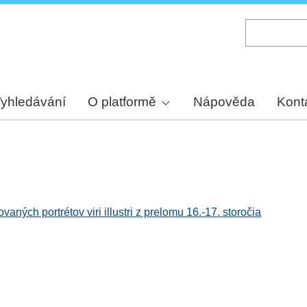
Skip
to
main
content
yhledávání
O platformě
Nápověda
Kont
aných portrétov viri illustri z prelomu 16.-17. storočia