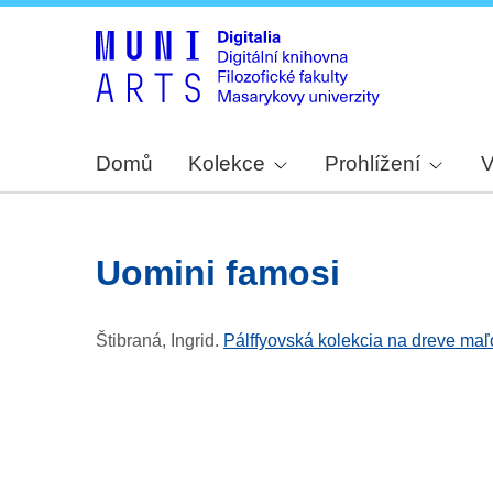
Domů
Kolekce
Prohlížení
V
uomini famosi
Štibraná, Ingrid
.
Pálffyovská kolekcia na dreve maľov