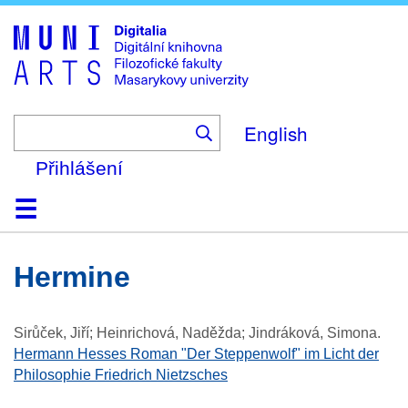
Skip
to
main
content
English
Přihlášení
Domů
Kolekce
Prohlížení
Vyhledávání
O platformě
Nápověda
Kontakt
Digitalia
Hermine
Sirůček, Jiří; Heinrichová, Naděžda; Jindráková, Simona
.
Hermann Hesses Roman "Der Steppenwolf" im Licht der
Philosophie Friedrich Nietzsches