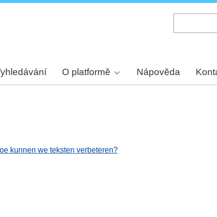
Skip
to
main
content
yhledávání
O platformě
Nápověda
Kont
 hoe kunnen we teksten verbeteren?