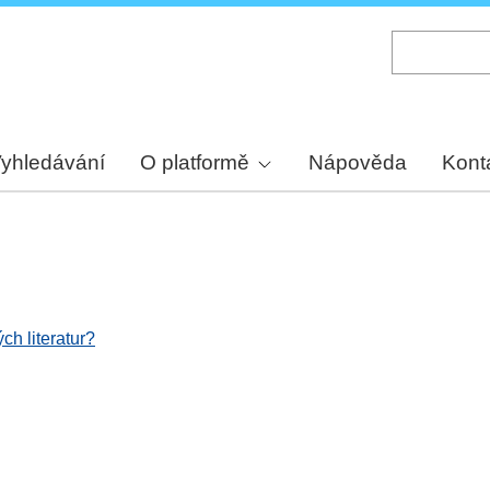
Skip
to
main
content
yhledávání
O platformě
Nápověda
Kont
ch literatur?