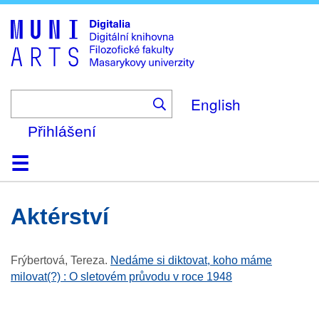
Skip
to
main
content
English
Přihlášení
Domů
Kolekce
Prohlížení
Vyhledávání
O platformě
Nápověda
Kontakt
Digitalia
aktérství
Frýbertová, Tereza
.
Nedáme si diktovat, koho máme
milovat(?) : O sletovém průvodu v roce 1948