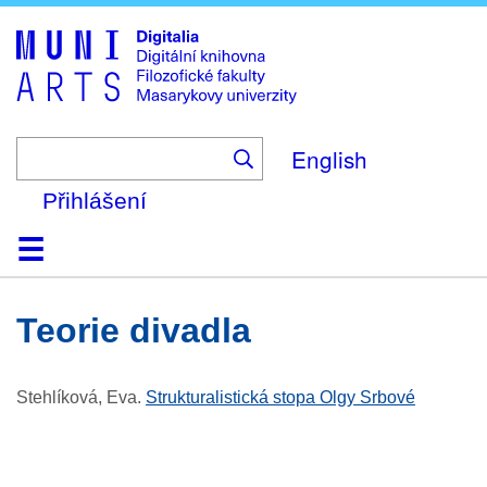
Skip
to
main
content
English
Přihlášení
Domů
Kolekce
Prohlížení
Vyhledávání
O platformě
Nápověda
Kontakt
Digitalia
teorie divadla
Stehlíková, Eva
.
Strukturalistická stopa Olgy Srbové