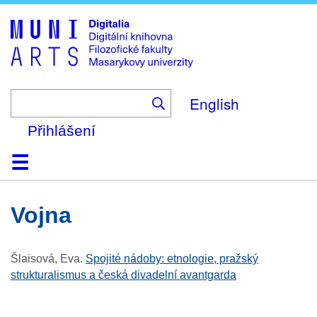
Skip
to
main
content
English
Přihlášení
Domů
Kolekce
Prohlížení
Vyhledávání
O platformě
Nápověda
Kontakt
Digitalia
Vojna
Šlaisová, Eva
.
Spojité nádoby: etnologie, pražský
strukturalismus a česká divadelní avantgarda