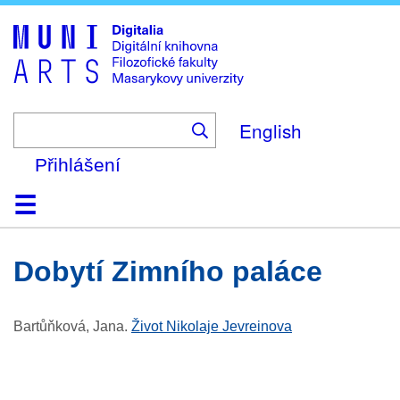
Skip
to
main
content
English
Přihlášení
Domů
Kolekce
Prohlížení
Vyhledávání
O platformě
Nápověda
Kontakt
Digitalia
Dobytí Zimního paláce
Bartůňková, Jana
.
Život Nikolaje Jevreinova