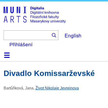
Skip
to
main
content
English
Přihlášení
Domů
Kolekce
Prohlížení
Vyhledávání
O platformě
Nápověda
Kontakt
Digitalia
Divadlo Komissarževské
Bartůňková, Jana
.
Život Nikolaje Jevreinova