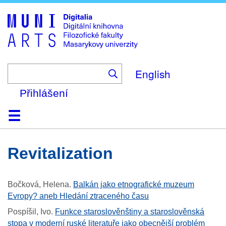
Skip
to
main
content
English
Přihlášení
Domů
Kolekce
Prohlížení
Vyhledávání
O platformě
Nápověda
Kontakt
Digitalia
revitalization
Bočková, Helena
.
Balkán jako etnografické muzeum
Evropy? aneb Hledání ztraceného času
Pospíšil, Ivo
.
Funkce staroslověnštiny a staroslověnská
stopa v moderní ruské literatuře jako obecnější problém