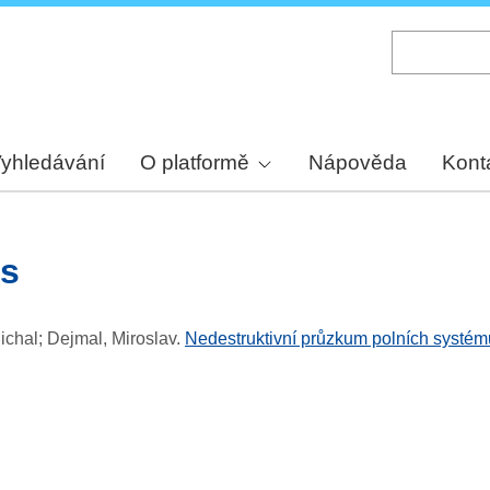
Skip
to
main
content
yhledávání
O platformě
Nápověda
Kont
ds
Michal; Dejmal, Miroslav
.
Nedestruktivní průzkum polních systémů