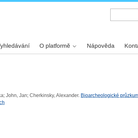
Skip
to
main
content
yhledávání
O platformě
Nápověda
Kont
a; John, Jan; Cherkinsky, Alexander
.
Bioarcheologické průzkumy
ch