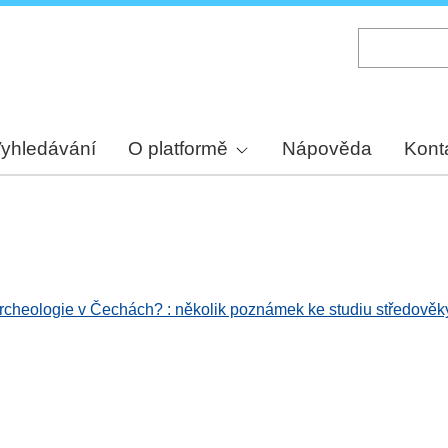
Skip
to
main
content
yhledávání
O platformě
Nápověda
Kont
 archeologie v Čechách? : několik poznámek ke studiu středověký