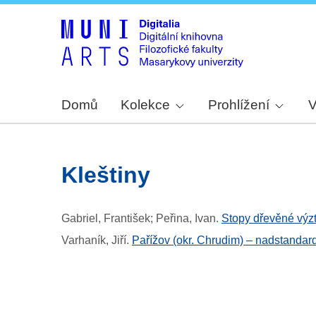
Domů
Kolekce
Prohlížení
V
kleštiny
Gabriel, František; Peřina, Ivan
.
Stopy dřevěné výzt
Varhaník, Jiří
.
Pařížov (okr. Chrudim) – nadstandar