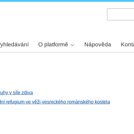
Skip
to
main
content
yhledávání
O platformě
Nápověda
Kont
uhy v síle zdiva
dní refugium ve věži vesnického románského kostela