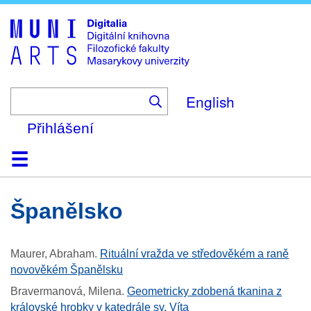
Skip
to
main
content
English
Přihlášení
Domů
Kolekce
Prohlížení
Vyhledávání
O platformě
Nápověda
Kontakt
Digitalia
Španělsko
Maurer, Abraham
.
Rituální vražda ve středověkém a raně
novověkém Španělsku
Bravermanová, Milena
.
Geometricky zdobená tkanina z
královské hrobky v katedrále sv. Víta