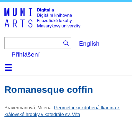
Skip
to
main
content
English
Přihlášení
Domů
Kolekce
Prohlížení
Vyhledávání
O platformě
Nápověda
Kontakt
Digitalia
Romanesque coffin
Bravermanová, Milena
.
Geometricky zdobená tkanina z
královské hrobky v katedrále sv. Víta