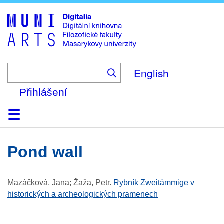
Skip
to
main
content
English
Přihlášení
Domů
Kolekce
Prohlížení
Vyhledávání
O platformě
Nápověda
Kontakt
Digitalia
pond wall
Mazáčková, Jana; Žaža, Petr
.
Rybník Zweitämmige v
historických a archeologických pramenech