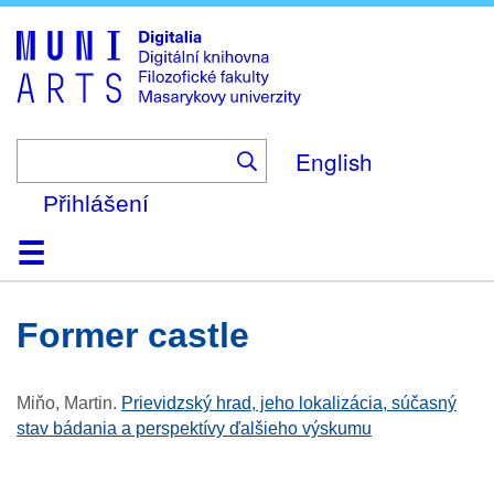
Skip
to
main
content
English
Přihlášení
Domů
Kolekce
Prohlížení
Vyhledávání
O platformě
Nápověda
Kontakt
Digitalia
former castle
Miňo, Martin
.
Prievidzský hrad, jeho lokalizácia, súčasný
stav bádania a perspektívy ďalšieho výskumu