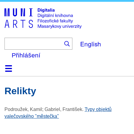
Skip
to
main
content
English
Přihlášení
Domů
Kolekce
Prohlížení
Vyhledávání
O platformě
Nápověda
Kontakt
Digitalia
relikty
Podroužek, Kamil; Gabriel, František
.
Typy objektů
valečovského "městečka"