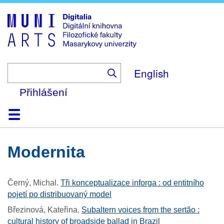
Skip
to
main
content
English
Přihlášení
Domů
Kolekce
Prohlížení
Vyhledávání
O platformě
Nápověda
Kontakt
Digitalia
modernita
Černý, Michal
.
Tři konceptualizace inforga : od entitního
pojetí po distribuovaný model
Březinová, Kateřina
.
Subaltern voices from the sertão :
cultural history of broadside ballad in Brazil