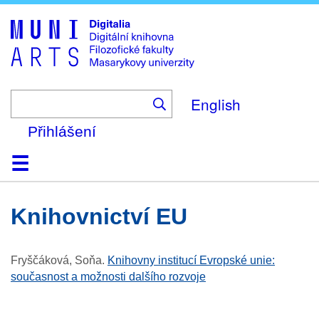
Skip
to
main
content
English
Přihlášení
Domů
Kolekce
Prohlížení
Vyhledávání
O platformě
Nápověda
Kontakt
Digitalia
knihovnictví EU
Fryščáková, Soňa
.
Knihovny institucí Evropské unie:
současnost a možnosti dalšího rozvoje