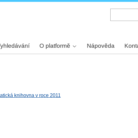
Skip
to
main
content
yhledávání
O platformě
Nápověda
Kont
atická knihovna v roce 2011