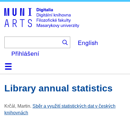
Skip
to
main
content
English
Přihlášení
Domů
Kolekce
Prohlížení
Vyhledávání
O platformě
Nápověda
Kontakt
Digitalia
library annual statistics
Krčál, Martin
.
Sběr a využití statistických dat v českých
knihovnách