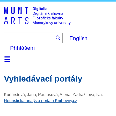
Skip
to
main
content
English
Přihlášení
Domů
Kolekce
Prohlížení
Vyhledávání
O platformě
Nápověda
Kontakt
Digitalia
vyhledávací portály
Kurfürstová, Jana; Paulusová, Alena; Zadražilová, Iva
.
Heuristická analýza portálu Knihovny.cz