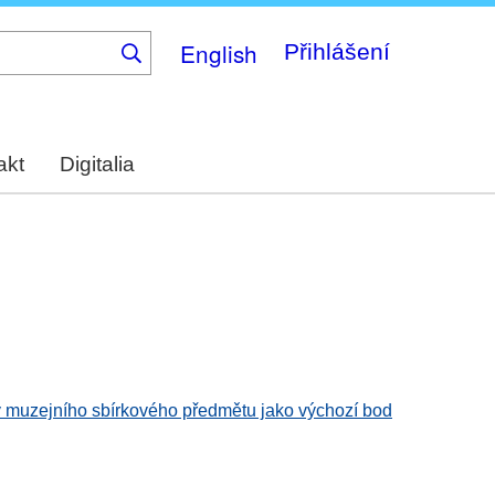
English
Přihlášení
akt
Digitalia
aty muzejního sbírkového předmětu jako výchozí bod