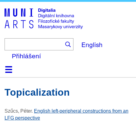
Skip
to
main
content
English
Přihlášení
Domů
Kolekce
Prohlížení
Vyhledávání
O platformě
Nápověda
Kontakt
Digitalia
topicalization
Szűcs, Péter
.
English left-peripheral constructions from an
LFG perspective