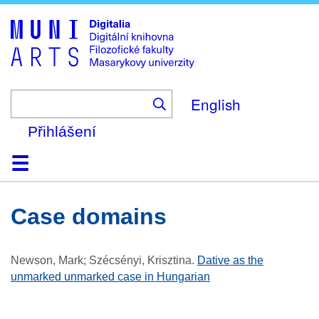
Skip
to
main
content
English
Přihlášení
Domů
Kolekce
Prohlížení
Vyhledávání
O platformě
Nápověda
Kontakt
Digitalia
case domains
Newson, Mark; Szécsényi, Krisztina
.
Dative as the
unmarked unmarked case in Hungarian