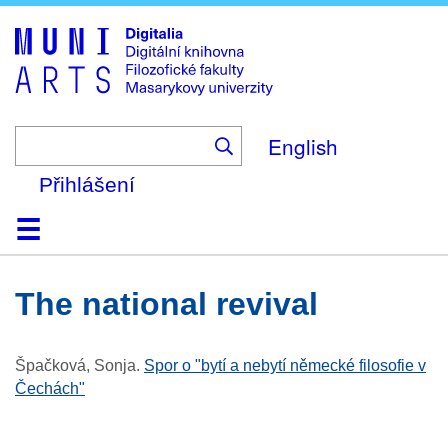
Skip
to
main
content
English
Přihlášení
Domů
Kolekce
Prohlížení
Vyhledávání
O platformě
Nápověda
Kontakt
Digitalia
the national revival
Špačková, Sonja
.
Spor o "bytí a nebytí německé filosofie v
Čechách"