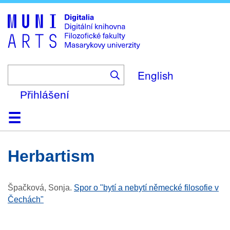
Skip
to
main
content
English
Přihlášení
Domů
Kolekce
Prohlížení
Vyhledávání
O platformě
Nápověda
Kontakt
Digitalia
herbartism
Špačková, Sonja
.
Spor o "bytí a nebytí německé filosofie v
Čechách"