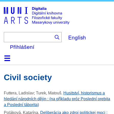
Skip
to
main
content
English
Přihlášení
Domů
Kolekce
Prohlížení
Vyhledávání
O platformě
Nápověda
Kontakt
Digitalia
civil society
Futtera, Ladislav; Turek, Matouš
.
Husitství, historismus a
hledání národních dějin : (na příkladu próz Poslední orebita
a Poslední táborita)
Poláková, Katarína
.
Deliberácia ako zdroj politickej moci :