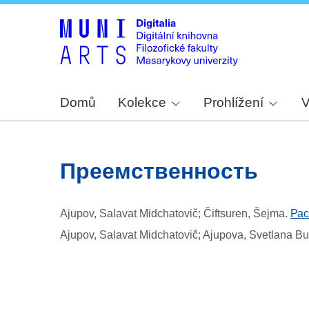
Domů
Kolekce
Prohlížení
V
преемственность
Ajupov, Salavat Midchatovič; Čiftsuren, Šejma
.
Рас
Ajupov, Salavat Midchatovič; Ajupova, Svetlana B