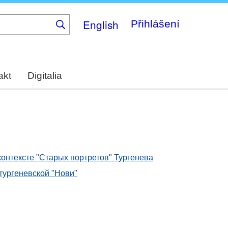
English
Přihlášení
akt
Digitalia
контексте "Старых портретов" Тургенева
 тургеневской "Нови"