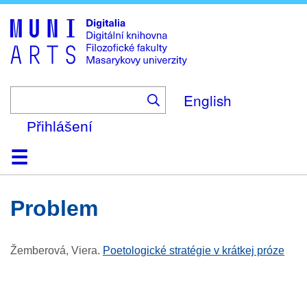
Skip
to
main
content
English
Přihlášení
Domů
Kolekce
Prohlížení
Vyhledávání
O platformě
Nápověda
Kontakt
Digitalia
problem
Žemberová, Viera
.
Poetologické stratégie v krátkej próze